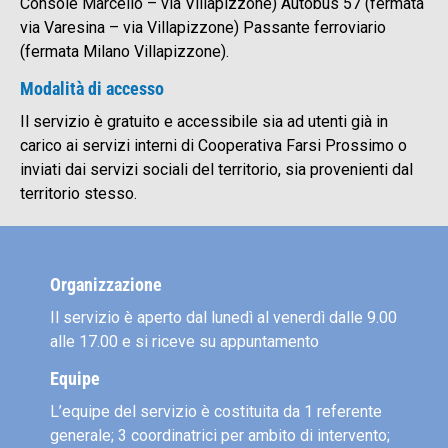
Console Marcello – via Villapizzone) Autobus 57 (fermata
via Varesina – via Villapizzone) Passante ferroviario
(fermata Milano Villapizzone).
Modalità di accesso
Il servizio è gratuito e accessibile sia ad utenti già in
carico ai servizi interni di Cooperativa Farsi Prossimo o
inviati dai servizi sociali del territorio, sia provenienti dal
territorio stesso.
Organizzazione
Il servizio è aperto dal lunedì al venerdì dalle 9.00
alle 17.00 e si riceve su appuntamento
Equipe
L’equipe del servizio è costituita da 1 referente
generale; 3 coordinatrici per ambito di intervento;