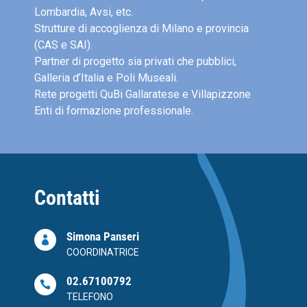
Lombardia, Avsi, etc.
Strutture di accoglienza di Milano e provincia
(CAS e SAI).
Partner di progetto sia privati che pubblici,
Galleria d’Italia e Poli Museali.
Rete progetti QuBi Gallaratese e Villapizzone
Enti di formazione professionale.
Contatti
Simona Panseri

COORDINATRICE
02.67100792

TELEFONO