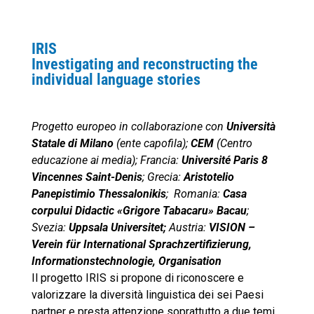
IRIS
Investigating and reconstructing the
individual language stories
Progetto europeo in collaborazione con
Università
Statale di Milano
(ente capofila);
CEM
(Centro
educazione ai media); Francia:
Université Paris 8
Vincennes Saint-Denis
; Grecia:
Aristotelio
Panepistimio Thessalonikis
; Romania:
Casa
corpului Didactic «Grigore Tabacaru» Bacau
;
Svezia:
Uppsala Universitet;
Austria:
V
ISION –
Verein für International Sprachzertifizierung,
Informationstechnologie, Organisation
Il progetto IRIS si propone di riconoscere e
valorizzare la diversità linguistica dei sei Paesi
partner e presta attenzione soprattutto a due temi,