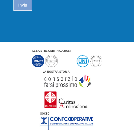
a
Invia
c
y
*
LE NOSTRE CERTIFICAZIONI
LA NOSTRA STORIA
SOCI DI