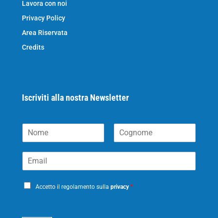
Lavora con noi
Privacy Policy
Area Riservata
Credits
Iscriviti alla nostra Newsletter
N
o
N
C
m
o
o
E
e
m
g
m
*
e
n
a
o
P
i
m
Accetto il regolamento sulla
privacy
*
e
r
l
i
*
c