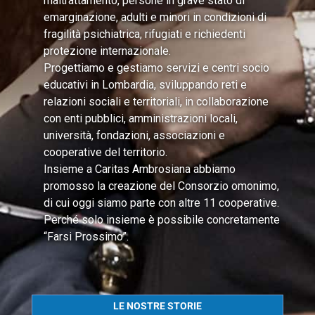
maltrattamento, persone in grave stato di
emarginazione, adulti e minori in condizioni di
fragilità psichiatrica, rifugiati e richiedenti
protezione internazionale.
Progettiamo e gestiamo servizi e centri socio
educativi in Lombardia, sviluppando reti e
relazioni sociali e territoriali, in collaborazione
con enti pubblici, amministrazioni locali,
università, fondazioni, associazioni e
cooperative del territorio.
Insieme a Caritas Ambrosiana abbiamo
promosso la creazione del Consorzio omonimo,
di cui oggi siamo parte con altre 11 cooperative.
Perché solo insieme è possibile concretamente
“Farsi Prossimo”.
LE NOSTRE STORIE