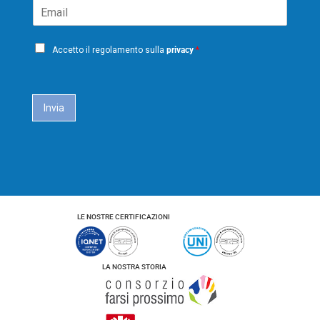
o
o
E
e
m
g
m
*
e
n
a
o
P
i
m
Accetto il regolamento sulla
privacy
*
e
r
l
i
*
c
a
Invia
c
y
*
LE NOSTRE CERTIFICAZIONI
LA NOSTRA STORIA