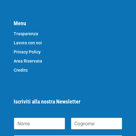
Menu
Trasparenza
Lavora con noi
Privacy Policy
Area Riservata
Credits
Iscriviti alla nostra Newsletter
N
o
N
C
m