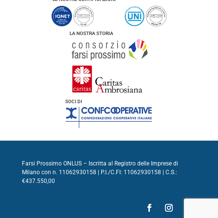
LA NOSTRA STORIA
SOCI DI
Farsi Prossimo ONLUS – Iscritta al Registro delle Imprese di
Milano con n. 11062930158 | P.I./C.FI: 11062930158 | C.S.:
€437.550,00