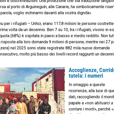
oni e discriminazioni. Una protezione che sia traduzione tangibi
sa al porto di Arguineguín, alle Canarie, ha simbolicamente rise
i parola, voglio inchinarmi davanti alla vostra dignità».
per i rifugiati – Unhcr, erano 117,8 milioni le persone costrette
rima volta da un decennio. Ben 7 su 10, tra i rifugiati, vivono in es
quota (68%) è ospitata in paesi a basso e medio reddito. Non tutt
 risposta alla loro domanda 9 milioni di persone, mentre nei 27 
izzera) nel 2025 sono state registrate 882 mila nuove domande
onsecutivo, molto più basso dei livelli record raggiunti un decenn
Accoglienze, Corrid
tutela: i numeri
In omaggio a queste
ricorrenze, alla luce di qu
dati, raccogliendo il moni
papale a «
non abituarci a
contare i morti
»
,
perché
«