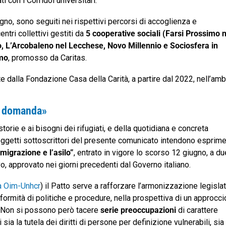
ati con i Corridoi universitari.
iugno, sono seguiti nei rispettivi percorsi di accoglienza e
entri collettivi gestiti da
5 cooperative sociali (Farsi Prossimo n
o, L’Arcobaleno nel Lecchese, Novo Millennio e Sociosfera in
imo
, promosso da Caritas.
e dalla Fondazione Casa della Carità, a partire dal 2022, nell’amb
ni domanda»
storie e ai bisogni dei rifugiati, e della quotidiana e concreta
soggetti sottoscrittori del presente comunicato intendono esprim
 migrazione e l’asilo”
, entrato in vigore lo scorso 12 giugno, a du
vo, approvato nei giorni precedenti dal Governo italiano.
a Oim-Unhcr
) il Patto serve a rafforzare l’armonizzazione legislat
iformità di politiche e procedure, nella prospettiva di un approcci
 Non si possono però tacere
serie preoccupazioni
di carattere
ti sia la tutela dei diritti di persone per definizione vulnerabili, sia 