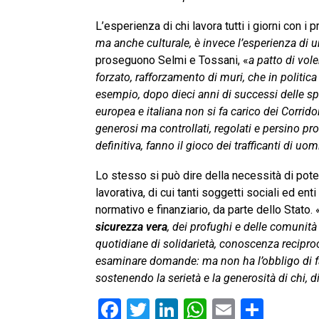
L’esperienza di chi lavora tutti i giorni con i p
ma anche culturale, è invece l’esperienza di 
proseguono Selmi e Tossani, «
a patto di vol
forzato, rafforzamento di muri, che in politi
esempio, dopo dieci anni di successi delle sp
europea e italiana non si fa carico dei Corridoi
generosi ma controllati, regolati e persino pro
definitiva, fanno il gioco dei trafficanti di uom
Lo stesso si può dire della necessità di pote
lavorativa, di cui tanti soggetti sociali ed e
normativo e finanziario, da parte dello Stato. 
sicurezza vera
, dei profughi e delle comunità
quotidiane di solidarietà, conoscenza reciproca
esaminare domande: ma non ha l’obbligo di fa
sostenendo la serietà e la generosità di chi, d
F
T
Li
W
E
C