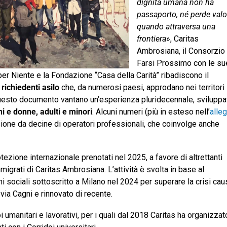
dignità umana non ha
passaporto, né perde valo
quando attraversa una
frontiera
», Caritas
Ambrosiana, il Consorzio
Farsi Prossimo con le su
per Niente e la Fondazione “Casa della Carità” ribadiscono il
 richiedenti asilo
che, da numerosi paesi, approdano nei territori
i questo documento vantano un’esperienza pluridecennale, sviluppa
ni e donne, adulti e minori
. Alcuni numeri (più in esteso nell’
alle
sione da decine di operatori professionali, che coinvolge anche
ezione internazionale prenotati nel 2025, a favore di altrettanti
mmigrati di Caritas Ambrosiana. L’attività è svolta in base al
i sociali sottoscritto a Milano nel 2024 per superare la crisi cau
 via Cagni e rinnovato di recente.
doi umanitari e lavorativi, per i quali dal 2018 Caritas ha organizzat