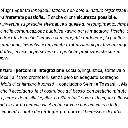
rofughi, «
pur tra innegabili fatiche, non solo di natura organizzati
una
fraternità possibile
». E anche di una
sicurezza possibile
,
er investire su pratiche alternative a quelle di respingimento, rimp
ca e nella comunicazione pubblica vanno per la maggiore. Perché, 
erimentazioni che Caritas e altri soggetti conducono, la politica
 umanitari, lavorativi e universitari, rafforzandoli per favorire ingr
duttivi, invece di perseverare in pratiche proibizioniste che, in
ini?
».
nziare i
percorsi di integrazione
sociale, linguistica, abitativa e
nti locali si fanno promotori, senza però un adeguato sostegno,
«
Molti ci chiamano buonisti
– concludono Selmi e Tossani –.
M
 che li accolgono, la si costruisce dal basso, con pratiche minute
, educazione alla legalità. Lo Stato ha il dovere di regolare fluss
rlo in forma repressiva. Avrebbe invece convenienza a farlo,
ifendendo i diritti dei profughi, promuove il benessere di tutti
».