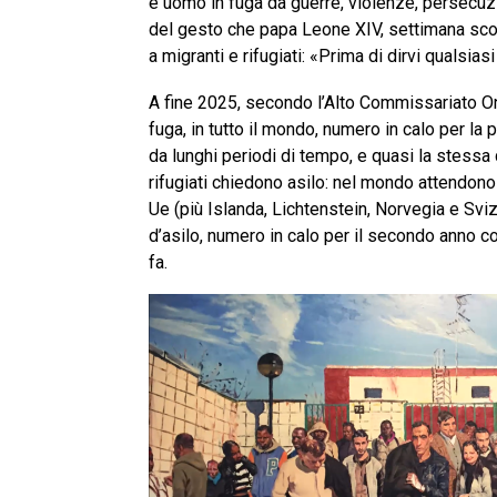
e uomo in fuga da guerre, violenze, persecuzi
del gesto che papa Leone XIV, settimana scor
a migranti e rifugiati: «Prima di dirvi qualsias
A fine 2025, secondo l’Alto Commissariato Onu 
fuga, in tutto il mondo, numero in calo per la p
da lunghi periodi di tempo, e quasi la stessa 
rifugiati chiedono asilo: nel mondo attendono
Ue (più Islanda, Lichtenstein, Norvegia e Sv
d’asilo, numero in calo per il secondo anno c
fa.