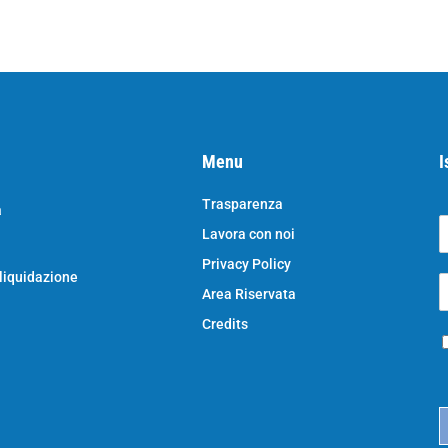
Menu
I
Trasparenza
a
Lavora con noi
o
N
Privacy Policy
o
 liquidazione
E
e
Area Riservata
*
e
a
Credits
P
i
r
l
i
*
c
a
c