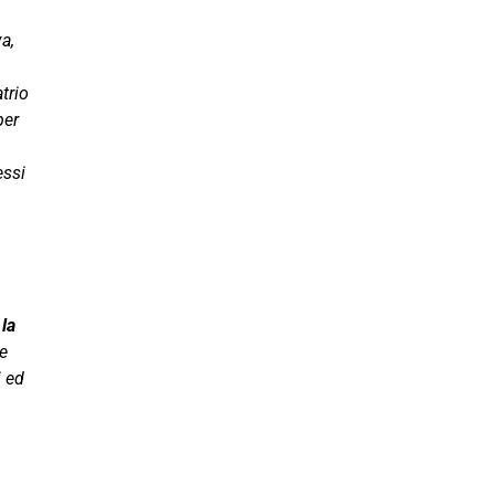
va,
atrio
per
essi
a
la
 e
i ed