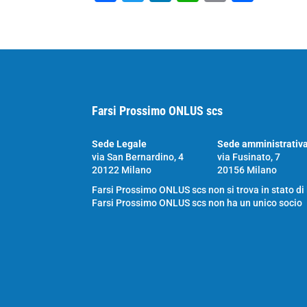
a
wi
n
h
m
o
c
tt
k
at
ai
n
e
er
e
s
l
di
b
dI
A
vi
o
n
p
di
Farsi Prossimo ONLUS scs
o
p
k
Sede Legale
Sede amministrativ
via San Bernardino, 4
via Fusinato, 7
20122 Milano
20156 Milano
Farsi Prossimo ONLUS scs non si trova in stato di
Farsi Prossimo ONLUS scs non ha un unico socio