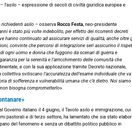
 – l’asilo – espressione di secoli di civiltà giuridica europea e
e richiedenti asilo
– osserva
Rocco Festa
, neo-presidente
anni è stato più volte indebolito, per effetto dei ricorrenti decreti
e hanno continuato ad assicurare servizi di qualità, anche oltre g
i, convinte che percorsi di integrazione seri assicurino il rispe
ese di ogni uomo e donna che fuggono da scenari di guerra e
aranzia per la serenità e l’arricchimento delle comunità che
ntinentale, e con la sua applicazione tramite Decreto nazionale,
collettiva sviliscano l’accuratezza dell’esame individuale che va
oria di sofferenza e vulnerabilità umana che c’è dietro. Noi siamo
si: non bisogna comprometterlo
».
lontanare»
 Governo italiano il 4 giugno, il Tavolo asilo e immigrazione, cui
mi pastorali e di terzo settore, ha lamentato che sia stato elabo
upano del fenomeno e senza un dibattito politico pubblico in