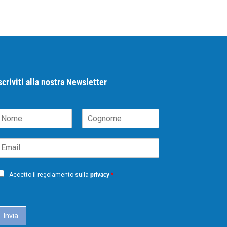
scriviti alla nostra Newsletter
N
C
m
o
m
g
m
n
o
m
Accetto il regolamento sulla
privacy
*
e
Invia