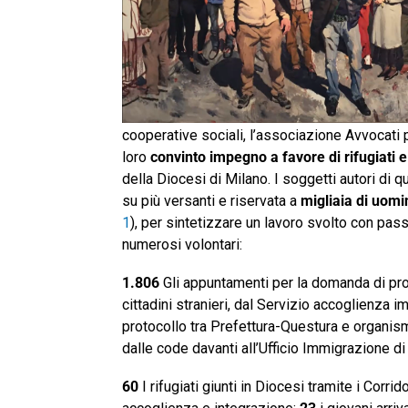
cooperative sociali, l’associazione Avvocati 
loro
convinto impegno a favore di rifugiati e
della Diocesi di Milano. I soggetti autori d
su più versanti e riservata a
migliaia di uomi
1
), per sintetizzare un lavoro svolto con pas
numerosi volontari:
1.806
Gli appuntamenti per la domanda di prot
cittadini stranieri, dal Servizio accoglienza i
protocollo tra Prefettura-Questura e organism
dalle code davanti all’Ufficio Immigrazione di
60
I rifugiati giunti in Diocesi tramite i Corri