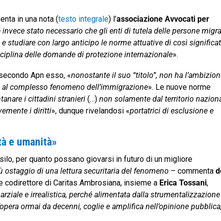
menta in una nota (
testo integrale
) l’
associazione Avvocati per
 invece stato necessario che gli enti di tutela delle persone migra
 e studiare con largo anticipo le norme attuative di così significa
sciplina delle domande di protezione internazionale
».
o, secondo Apn esso, «
nonostante il suo “titolo”, non ha l’ambizion
ve al complesso fenomeno dell’immigrazione
». Le nuove norme
anare i cittadini stranieri
(…)
non solamente dal territorio naziona
mente i diritti
», dunque rivelandosi «
portatrici di esclusione e
tà e umanità»
asilo, per quanto possano giovarsi in futuro di un migliore
ù ostaggio
di una lettura securitaria del fenomeno
– commenta
d
 e codirettore di Caritas Ambrosiana, insieme a
Erica Tossani
,
arziale e irrealistica, perché alimentata dalla strumentalizzazione
ll’opera ormai da decenni, coglie e amplifica nell’opinione pubblica