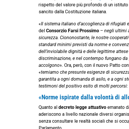
rispetto del valore più profondo di un istituto
sancito dalla Costituzione italiana.
«
Il sistema italiano d’accoglienza di rifugiati 
del
Consorzio Farsi Prossimo
–
negli ultimi 
sicurezza. Ciononostante, le nostre cooperativ
standard minimi previsti da norme e convenzion
dell’inviolabile dignità e delle legittime att
discriminazione, e nel contempo fungano da g
accolgono
»
.
Ora, però, con il nuovo Patto co
«
temiamo
che presunte esigenze di sicurezza 
garantita a ogni domanda di asilo, e a ogni st
testimoni del positivo esito di molti percor
«Norme ispirate dalla volontà di al
Quanto al
decreto legge attuativo
emanato dal
aderiscono a livello nazionale diversi organis
senza consultare le realtà sociali che si occ
Parlamento.