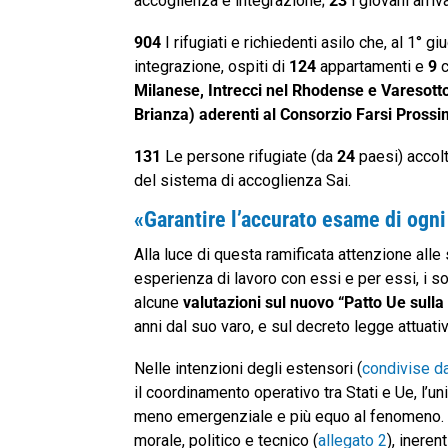
accoglienza e integrazione;
23
i giovani arriv
904
I rifugiati e richiedenti asilo che, al 1° g
integrazione, ospiti di
124
appartamenti e
9
c
Milanese, Intrecci nel Rhodense e Varesott
Brianza) aderenti al Consorzio Farsi Pross
131
Le persone rifugiate (da
24
paesi) accolt
del sistema di accoglienza Sai.
«Garantire l’accurato esame di og
Alla luce di questa ramificata attenzione alle 
esperienza di lavoro con essi e per essi, i 
alcune
valutazioni sul nuovo “Patto Ue sulla
anni dal suo varo, e sul decreto legge attuati
Nelle intenzioni degli estensori (
condivise d
il coordinamento operativo tra Stati e Ue, l’un
meno emergenziale e più equo al fenomeno.
morale, politico e tecnico (
allegato 2
), ineren