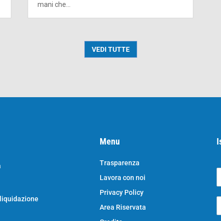
mani che...
VEDI TUTTE
Menu
I
Trasparenza
a
Lavora con noi
o
N
Privacy Policy
o
 liquidazione
E
e
Area Riservata
*
e
a