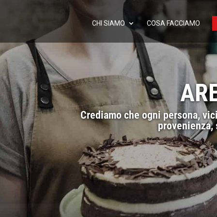
CHI SIAMO
COSA FACCIAMO
AR
Crediamo che ogni persona, vici
provenienza, s