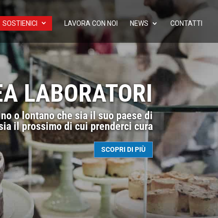
SOSTIENICI
LAVORA CON NOI
NEWS
CONTATTI
EA LABORATORI
no o lontano che sia il suo paese di
ia il prossimo di cui prenderci cura
SCOPRI DI PIÙ