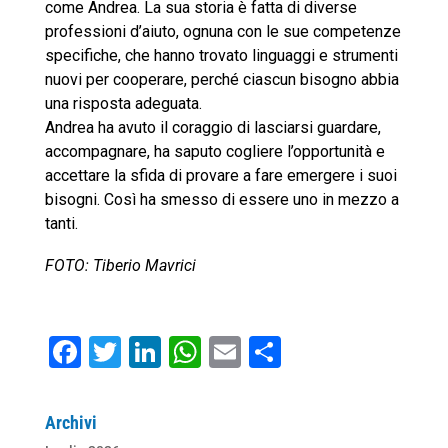
come Andrea. La sua storia è fatta di diverse
professioni d’aiuto, ognuna con le sue competenze
specifiche, che hanno trovato linguaggi e strumenti
nuovi per cooperare, perché ciascun bisogno abbia
una risposta adeguata.
Andrea ha avuto il coraggio di lasciarsi guardare,
accompagnare, ha saputo cogliere l’opportunità e
accettare la sfida di provare a fare emergere i suoi
bisogni. Così ha smesso di essere uno in mezzo a
tanti.
FOTO: Tiberio Mavrici
F
T
Li
W
E
C
a
wi
n
h
m
o
c
tt
k
at
ai
n
Archivi