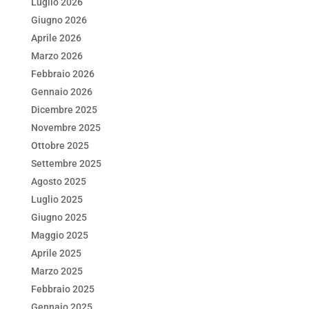
e
er
e
s
l
di
Luglio 2026
b
dI
A
vi
Giugno 2026
o
n
p
di
Aprile 2026
Marzo 2026
o
p
Febbraio 2026
k
Gennaio 2026
Dicembre 2025
Novembre 2025
Ottobre 2025
Settembre 2025
Agosto 2025
Luglio 2025
Giugno 2025
Maggio 2025
Aprile 2025
Marzo 2025
Febbraio 2025
Gennaio 2025