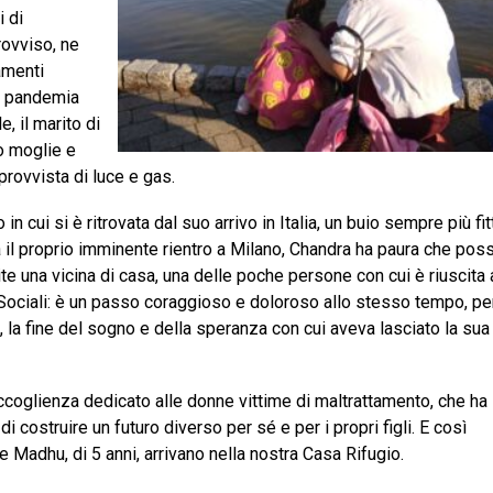
i di
rovviso, ne
tamenti
la pandemia
, il marito di
o moglie e
provvista di luce e gas.
 cui si è ritrovata dal suo arrivo in Italia, un buio sempre più fit
il proprio imminente rientro a Milano, Chandra ha paura che pos
ite una vicina di casa, una delle poche persone con cui è riuscita
zi Sociali: è un passo coraggioso e doloroso allo stesso tempo, p
, la fine del sogno e della speranza con cui aveva lasciato la sua
accoglienza dedicato alle donne vittime di maltrattamento, che ha 
i costruire un futuro diverso per sé e per i propri figli. E così
e Madhu, di 5 anni, arrivano nella nostra Casa Rifugio.