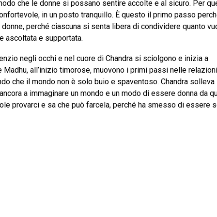
n modo che le donne si possano sentire accolte e al sicuro. Per q
onfortevole, in un posto tranquillo. È questo il primo passo perc
 donne, perché ciascuna si senta libera di condividere quanto vu
re ascoltata e supportata.
lenzio negli occhi e nel cuore di Chandra si sciolgono e inizia a
 e Madhu, all’inizio timorose, muovono i primi passi nelle relazion
ando che il mondo non è solo buio e spaventoso. Chandra solleva 
sce ancora a immaginare un mondo e un modo di essere donna da q
uole provarci e sa che può farcela, perché ha smesso di essere s