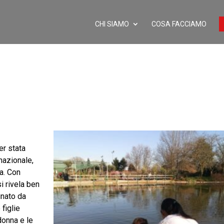
CHI SIAMO
COSA FACCIAMO
er stata
nazionale,
ia. Con
i rivela ben
inato da
 figlie
donna e le