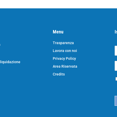
Menu
I
Trasparenza
a
Lavora con noi
o
N
Privacy Policy
o
 liquidazione
E
e
Area Riservata
*
e
a
Credits
P
i
r
l
i
*
c
a
c
y
*