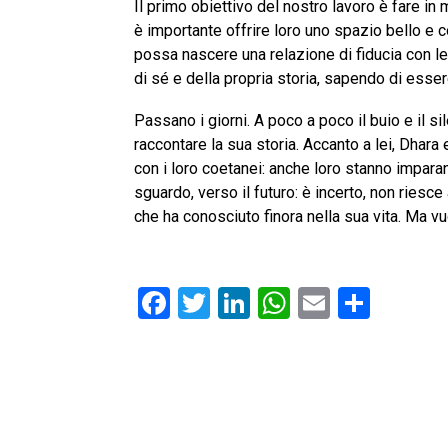
Il primo obiettivo del nostro lavoro è fare i
è importante offrire loro uno spazio bello e c
possa nascere una relazione di fiducia con le
di sé e della propria storia, sapendo di esse
Passano i giorni. A poco a poco il buio e il si
raccontare la sua storia. Accanto a lei, Dhara
con i loro coetanei: anche loro stanno impar
sguardo, verso il futuro: è incerto, non rie
che ha conosciuto finora nella sua vita. Ma v
F
T
Li
W
E
C
a
wi
n
h
m
o
c
tt
k
at
ai
n
e
er
e
s
l
di
b
dI
A
vi