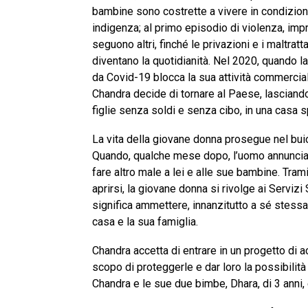
bambine sono costrette a vivere in condizion
indigenza; al primo episodio di violenza, imp
seguono altri, finché le privazioni e i maltrat
diventano la quotidianità. Nel 2020, quando 
da Covid-19 blocca la sua attività commerciale
Chandra decide di tornare al Paese, lasciand
figlie senza soldi e senza cibo, in una casa s
La vita della giovane donna prosegue nel buio in
Quando, qualche mese dopo, l’uomo annuncia 
fare altro male a lei e alle sue bambine. Tram
aprirsi, la giovane donna si rivolge ai Servi
significa ammettere, innanzitutto a sé stessa
casa e la sua famiglia.
Chandra accetta di entrare in un progetto di 
scopo di proteggerle e dar loro la possibilità d
Chandra e le sue due bimbe, Dhara, di 3 anni, 