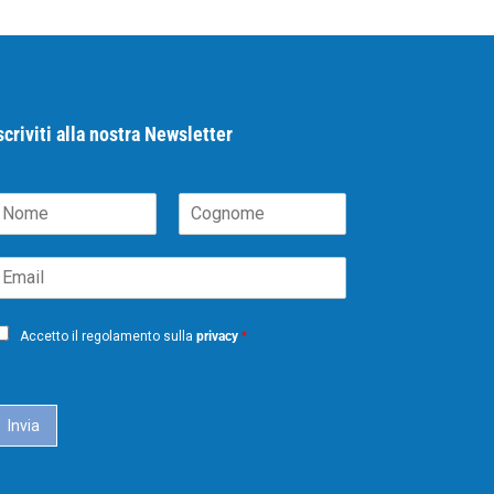
scriviti alla nostra Newsletter
N
C
m
o
m
g
m
n
o
m
Accetto il regolamento sulla
privacy
*
e
Invia