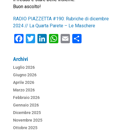
Buon ascolto!
RADIO PIAZZETTA #190: Rubriche di dicembre
2024 // La Quarta Parete – Le Maschere
F
T
Li
W
E
C
a
wi
n
h
m
o
c
tt
k
at
ai
n
Archivi
e
er
e
s
l
di
Luglio 2026
b
dI
A
vi
Giugno 2026
o
n
p
di
Aprile 2026
Marzo 2026
o
p
Febbraio 2026
k
Gennaio 2026
Dicembre 2025
Novembre 2025
Ottobre 2025