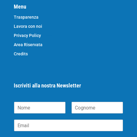
Menu
Trasparenza
Lavora con noi
Privacy Policy
Area Riservata
Credits
Iscriviti alla nostra Newsletter
N
o
N
C
m
o
o
E
e
m
g
m
*
e
n
a
o