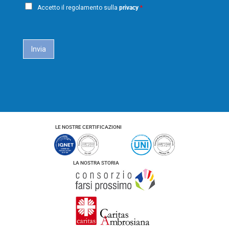
P
i
m
Accetto il regolamento sulla
privacy
*
e
r
l
i
*
c
a
Invia
c
y
*
LE NOSTRE CERTIFICAZIONI
LA NOSTRA STORIA