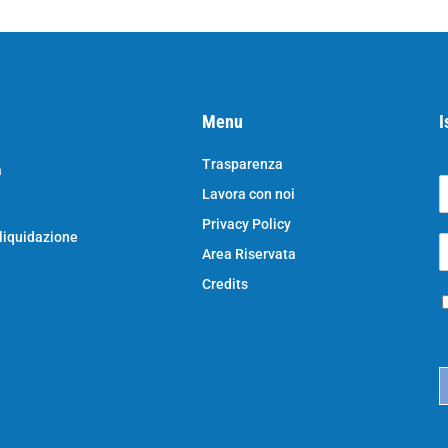
Menu
I
Trasparenza
a
Lavora con noi
o
N
Privacy Policy
o
 liquidazione
E
e
Area Riservata
*
e
a
Credits
P
i
r
l
i
*
c
a
c
y
*