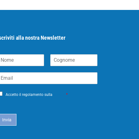
scriviti alla nostra Newsletter
N
C
m
o
m
g
m
n
o
m
Accetto il regolamento sulla
privacy
*
e
Invia