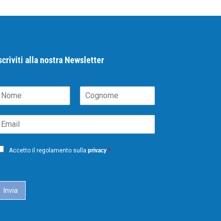
scriviti alla nostra Newsletter
N
C
m
o
m
g
m
n
o
m
Accetto il regolamento sulla
privacy
*
e
Invia