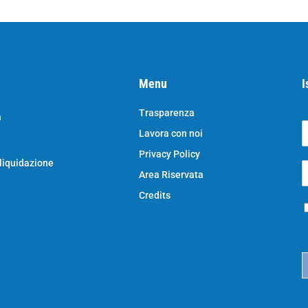
Menu
I
Trasparenza
a
Lavora con noi
o
N
Privacy Policy
o
 liquidazione
E
e
Area Riservata
*
e
a
Credits
P
i
r
l
i
*
c
a
c
y
*