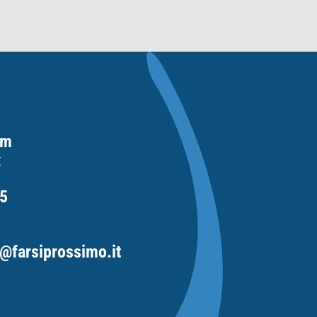
om
E
5
@farsiprossimo.it