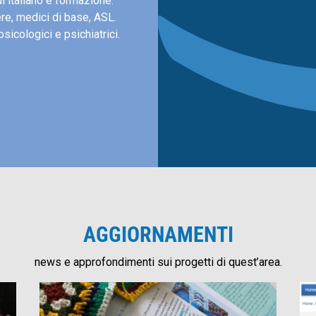
i italiano e formazione:
ere, medici di base, ASL.
psicologici e psichiatrici.
AGGIORNAMENTI
news e approfondimenti sui progetti di quest’area.