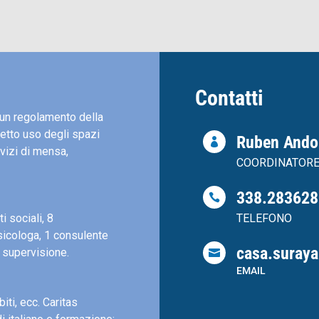
Contatti
o un regolamento della
etto uso degli spazi
Ruben And

rvizi di mensa,
COORDINATOR
338.283628

i sociali, 8
TELEFONO
psicologa, 1 consulente
casa.suraya
i supervisione.

EMAIL
iti, ecc. Caritas