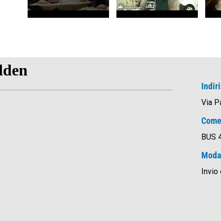
Indir
Via P
Come
BUS 4
Modal
Invio