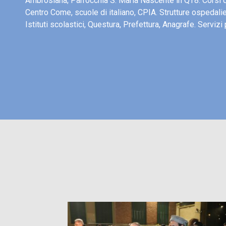
Ambrosiana; Parrocchia S. Maria Nascente in QT8. Corsi d
Centro Come, scuole di italiano, CPIA. Strutture ospedali
Istituti scolastici, Questura, Prefettura, Anagrafe. Servizi 