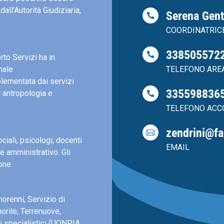
dall’Autorità Giudiziaria,
Serena Gen

COORDINATRIC
338505572

to Servizi ha in
nale
TELEFONO ARE
plementata dai servizi
335598836
i antropologia e

TELEFONO ACC
zendrini@fa

ciali, psicologi, docenti
EMAIL
le amministrativo. Gli
one.
norenni, Servizio di
orile, Terrenuove,
zi specialistici (UONPIA,