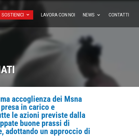
SOSTIENICI
LAVORA CON NOI
NEWS
CONTATTI
ATI
prima accoglienza dei Msna
i presa in carico e
te le azioni previste dalla
uppate buone prassi di
te, adottando un approccio di