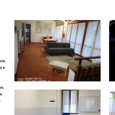
nza,
ra e
ni,
re
e
,