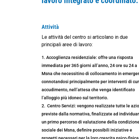
lavoro integrato e coordinato.
Attività
Le attività del centro si articolano in due
principali aree di lavoro:
Accoglienza residenziale: offre una risposta
immediata per 365 giorni all’anno, 24 ore su 24 a
Msna che necessitino di collocamento in emerge
connotandosi principalmente per interventi di cu
accudimento, nell’attesa che venga identificato
l’alloggio più idoneo sul territorio.
Centro Servizi: vengono realizzate tutte le azio
previste dalla normativa, finalizzate ad individua
un primo percorso di valutazione della condizion
sociale dei Msna, definire possibili iniziative e
progetti necessari per la loro crescita psico-fisica