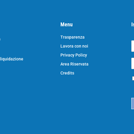
Menu
I
Trasparenza
a
Lavora con noi
o
N
Privacy Policy
o
 liquidazione
E
e
Area Riservata
*
e
a
Credits
P
i
r
l
i
*
c
a
c
y
*