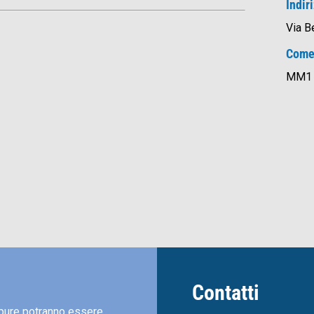
Indir
Via B
Come
MM1 f
Contatti
pure potranno essere