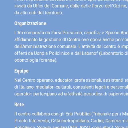
inviati da Uffici del Comune, dalle delle Forze dell’Ordine, 
da altri enti del territorio.
Organizzazione
L’Ati composta da Farsi Prossimo, capofila, e Spazio Aper
affidamento la gestione dl Centro ove opera anche perso
dell’Amministrazione comunale. L’attività del centro è im
offerti da Uonpia Policlinico e dal Labanof (Laboratorio d
odontologia forense).
Equipe
Nel Centro operano, educatori professionali, assistenti so
di Italiano, mediatori culturali, consulenti legali e persona
operatori partecipano ad un’attività periodica di supervisi
Rete
Il centro collabora con gli Enti Pubblici (Tribunale per i Mi
Pronto Intervento, Città metropolitana, Codici, Camera min
Policlinico, Servizi sanitari (ATS, ASST, consultori), Servi