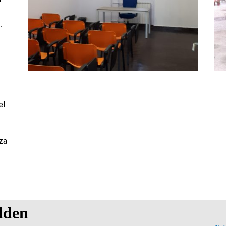
.
el
nza