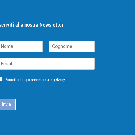
scriviti alla nostra Newsletter
N
C
m
o
m
g
m
n
o
m
Accetto il regolamento sulla
privacy
*
e
Invia