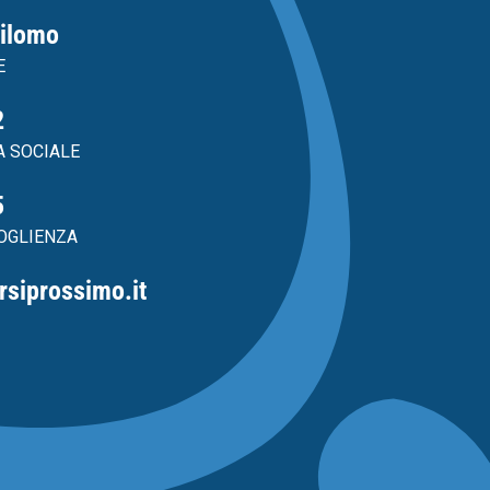
tilomo
E
2
A SOCIALE
5
OGLIENZA
rsiprossimo.it