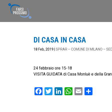
DI CASA IN CASA
18 Feb, 2019
|
SPRAR – COMUNE DI MILANO – SE
24 febbraio ore 15-18
VISITA GUIDATA di Casa Monluè e della Grang
F
T
Li
W
E
C
a
wi
n
h
m
o
c
tt
k
at
ai
n