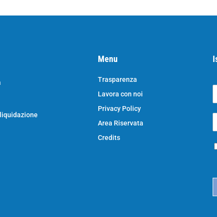
Menu
I
Trasparenza
a
Lavora con noi
o
N
Privacy Policy
o
 liquidazione
E
e
Area Riservata
*
e
a
Credits
P
i
r
l
i
*
c
a
c
y
*