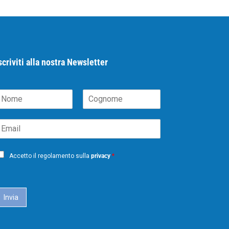
scriviti alla nostra Newsletter
N
C
m
o
m
g
m
n
o
m
Accetto il regolamento sulla
privacy
*
e
Invia