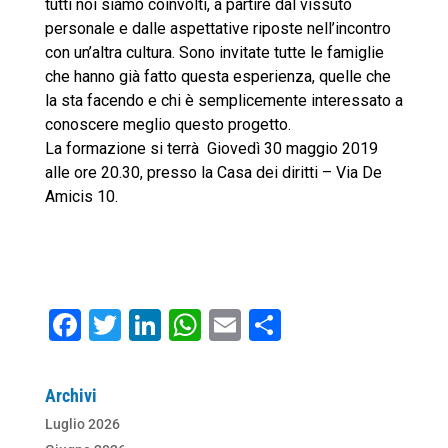
tutti noi siamo coinvolti, a partire dal vissuto
personale e dalle aspettative riposte nell’incontro
con un’altra cultura. Sono invitate tutte le famiglie
che hanno già fatto questa esperienza, quelle che
la sta facendo e chi è semplicemente interessato a
conoscere meglio questo progetto.
La formazione si terrà Giovedì 30 maggio 2019
alle ore 20.30, presso la Casa dei diritti – Via De
Amicis 10.
F
T
Li
W
E
C
a
wi
n
h
m
o
c
tt
k
at
ai
n
Archivi
e
er
e
s
l
di
Luglio 2026