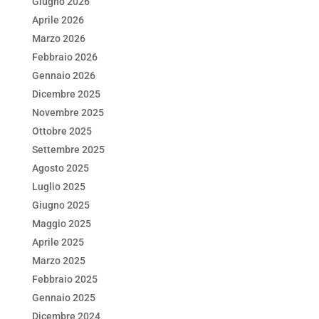
b
dI
A
vi
Giugno 2026
o
n
p
di
Aprile 2026
Marzo 2026
o
p
Febbraio 2026
k
Gennaio 2026
Dicembre 2025
Novembre 2025
Ottobre 2025
Settembre 2025
Agosto 2025
Luglio 2025
Giugno 2025
Maggio 2025
Aprile 2025
Marzo 2025
Febbraio 2025
Gennaio 2025
Dicembre 2024