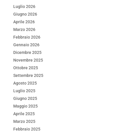
e
er
e
s
l
di
Luglio 2026
b
dI
A
vi
Giugno 2026
o
n
p
di
Aprile 2026
Marzo 2026
o
p
Febbraio 2026
k
Gennaio 2026
Dicembre 2025
Novembre 2025
Ottobre 2025
Settembre 2025
Agosto 2025
Luglio 2025
Giugno 2025
Maggio 2025
Aprile 2025
Marzo 2025
Febbraio 2025