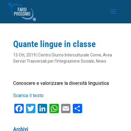
Quante lingue in classe
15 Ott, 2019
|
Centro Diurno Interculturale Come
,
Area
Servizi Trasversali per l'Integrazione Sociale
,
News
Conoscere e valorizzare la diversità linguistica
Scarica il testo
F
T
Li
W
E
C
a
wi
n
h
m
o
c
tt
k
at
ai
n
Archivi