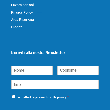
Lavora con noi
Privacy Policy
Area Riservata
Credits
Iscriviti alla nostra Newsletter
N
o
N
C
m
o
o
E
e
m
g
m
*
e
n
a
o
P
i
m
Accetto il regolamento sulla
privacy
*
e
r
l
i
*