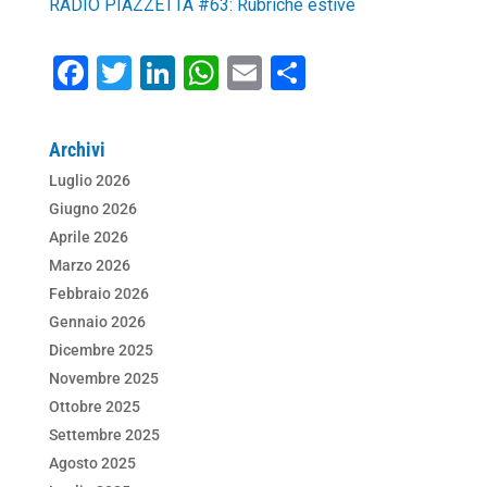
RADIO PIAZZETTA #63: Rubriche estive
F
T
Li
W
E
C
a
wi
n
h
m
o
c
tt
k
at
ai
n
Archivi
e
er
e
s
l
di
Luglio 2026
b
dI
A
vi
Giugno 2026
o
n
p
di
Aprile 2026
Marzo 2026
o
p
Febbraio 2026
k
Gennaio 2026
Dicembre 2025
Novembre 2025
Ottobre 2025
Settembre 2025
Agosto 2025