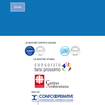
c
a
Invia
c
y
*
LE NOSTRE CERTIFICAZIONI
LA NOSTRA STORIA
SOCI DI