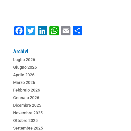
F
T
Li
W
E
C
a
wi
n
h
m
o
c
tt
k
at
ai
n
Archivi
e
er
e
s
l
di
Luglio 2026
b
dI
A
vi
Giugno 2026
o
n
p
di
Aprile 2026
Marzo 2026
o
p
Febbraio 2026
k
Gennaio 2026
Dicembre 2025
Novembre 2025
Ottobre 2025
Settembre 2025