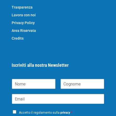
Trasparenza
Lavora con noi
Privacy Policy
Area Riservata
Credits
Iscriviti alla nostra Newsletter
N
o
N
C
m
o
o
E
e
m
g
m
*
e
n
a
o
P
i
m
Accetto il regolamento sulla
privacy
*
e