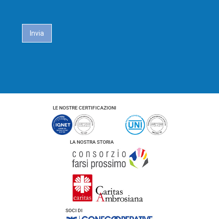
r
l
i
*
c
a
Invia
c
y
*
LE NOSTRE CERTIFICAZIONI
LA NOSTRA STORIA
SOCI DI