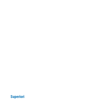
DearFlip: Loading PDF ...
Superiori