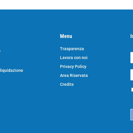
Menu
I
Trasparenza
a
Lavora con noi
o
N
Privacy Policy
o
 liquidazione
E
e
Area Riservata
*
e
a
Credits
P
i
r
l
i
*
c
a
c
y
*