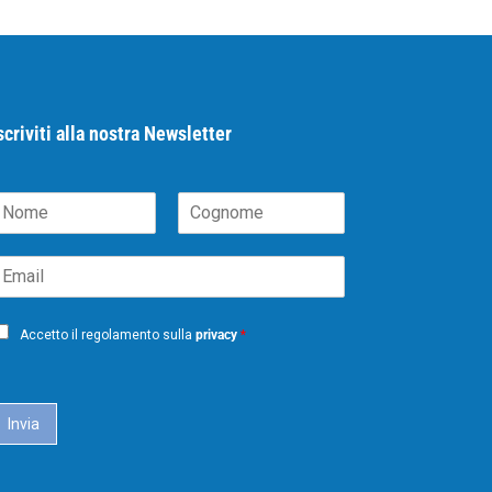
scriviti alla nostra Newsletter
N
C
m
o
m
g
m
n
o
m
Accetto il regolamento sulla
privacy
*
e
Invia