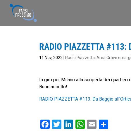
RADIO PIAZZETTA #113: Da
11 Nov, 2022
|
Radio Piazzetta
,
Area Grave emarg
In giro per Milano alla scoperta dei quartier
Buon ascolto!
RADIO PIAZZETTA #113: Da Baggio all’Ortic
F
T
Li
W
E
C