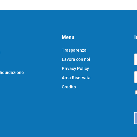
Menu
I
Trasparenza
a
Lavora con noi
o
N
Privacy Policy
o
 liquidazione
E
e
Area Riservata
*
e
a
Credits
P
i
r
l
i
*
c
a
c
y
*