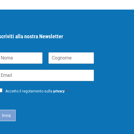
scriviti alla nostra Newsletter
N
C
m
o
m
g
m
n
o
m
Accetto il regolamento sulla
privacy
*
e
Invia