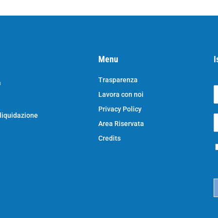
Menu
I
Trasparenza
a
Lavora con noi
o
N
Privacy Policy
o
 liquidazione
E
e
Area Riservata
*
e
a
Credits
P
i
r
l
i
*
c
a
c
y
*