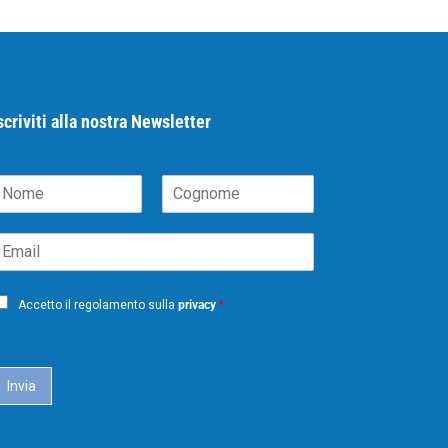
scriviti alla nostra Newsletter
N
C
m
o
m
g
m
n
o
m
Accetto il regolamento sulla
privacy
*
e
Invia