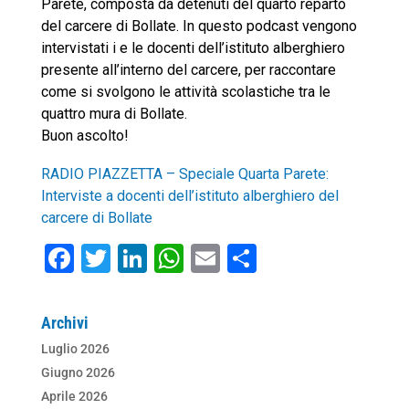
Parete, composta da detenuti del quarto reparto
del carcere di Bollate. In questo podcast vengono
intervistati i e le docenti dell’istituto alberghiero
presente all’interno del carcere, per raccontare
come si svolgono le attività scolastiche tra le
quattro mura di Bollate.
Buon ascolto!
RADIO PIAZZETTA – Speciale Quarta Parete:
Interviste a docenti dell’istituto alberghiero del
carcere di Bollate
F
T
Li
W
E
C
a
wi
n
h
m
o
c
tt
k
at
ai
n
Archivi
e
er
e
s
l
di
Luglio 2026
b
dI
A
vi
Giugno 2026
o
n
p
di
Aprile 2026