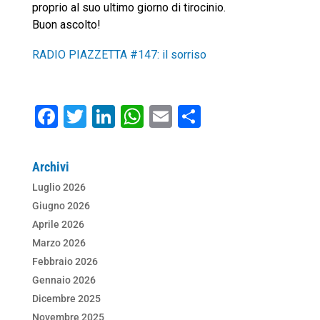
proprio al suo ultimo giorno di tirocinio.
Buon ascolto!
RADIO PIAZZETTA #147: il sorriso
F
T
Li
W
E
C
a
wi
n
h
m
o
c
tt
k
at
ai
n
Archivi
e
er
e
s
l
di
Luglio 2026
b
dI
A
vi
Giugno 2026
o
n
p
di
Aprile 2026
Marzo 2026
o
p
Febbraio 2026
k
Gennaio 2026
Dicembre 2025
Novembre 2025