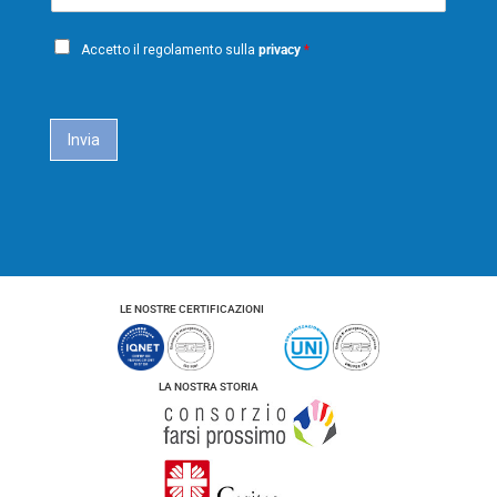
m
*
e
n
a
o
P
i
m
Accetto il regolamento sulla
privacy
*
e
r
l
i
*
c
a
Invia
c
y
*
LE NOSTRE CERTIFICAZIONI
LA NOSTRA STORIA