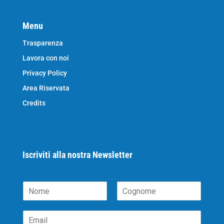
Menu
Trasparenza
Lavora con noi
Privacy Policy
Area Riservata
Credits
Iscriviti alla nostra Newsletter
N
o
N
C
m
o
o
E
e
m
g