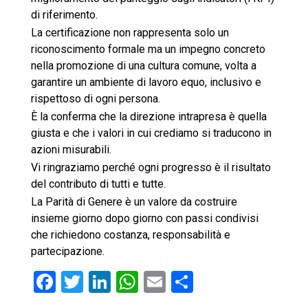
di riferimento.
La certificazione non rappresenta solo un
riconoscimento formale ma un impegno concreto
nella promozione di una cultura comune, volta a
garantire un ambiente di lavoro equo, inclusivo e
rispettoso di ogni persona.
È la conferma che la direzione intrapresa è quella
giusta e che i valori in cui crediamo si traducono in
azioni misurabili.
Vi ringraziamo perché ogni progresso è il risultato
del contributo di tutti e tutte.
La Parità di Genere è un valore da costruire
insieme giorno dopo giorno con passi condivisi
che richiedono costanza, responsabilità e
partecipazione.
F
T
Li
W
E
C
a
wi
n
h
m
o