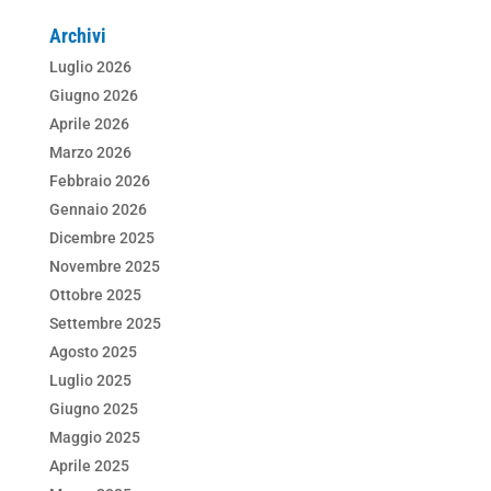
c
tt
k
at
ai
n
Archivi
e
er
e
s
l
di
Luglio 2026
b
dI
A
vi
Giugno 2026
o
n
p
di
Aprile 2026
Marzo 2026
o
p
Febbraio 2026
k
Gennaio 2026
Dicembre 2025
Novembre 2025
Ottobre 2025
Settembre 2025
Agosto 2025
Luglio 2025
Giugno 2025
Maggio 2025
Aprile 2025