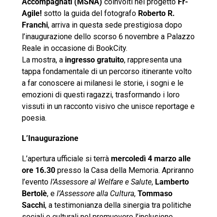
Accompagnati (MSNA)
coinvolti nel progetto
Fr-
Agile!
sotto la guida del fotografo
Roberto R.
Franchi
, arriva in questa sede prestigiosa dopo
l’inaugurazione dello scorso 6 novembre a Palazzo
Reale in occasione di BookCity.
La mostra, a
ingresso gratuito
, rappresenta una
tappa fondamentale di un percorso itinerante volto
a far conoscere ai milanesi le storie, i sogni e le
emozioni di questi ragazzi, trasformando i loro
vissuti in un racconto visivo che unisce reportage e
poesia.
L’Inaugurazione
L’apertura ufficiale si terrà
mercoledì 4 marzo alle
ore 16.30
presso la Casa della Memoria. Apriranno
l’evento
l’Assessore al Welfare e Salute
,
Lamberto
Bertolè
, e
l’Assessore alla Cultura
,
Tommaso
Sacchi
, a testimonianza della sinergia tra politiche
sociali e culturali nel promuovere l’inclusione.