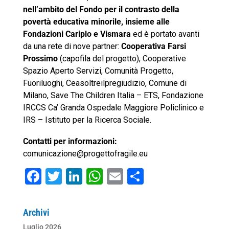
nell’ambito del Fondo per il contrasto della
povertà educativa minorile, insieme alle
Fondazioni Cariplo e Vismara
ed è portato avanti
da una rete di nove partner:
Cooperativa Farsi
Prossimo
(capofila del progetto), Cooperative
Spazio Aperto Servizi, Comunità Progetto,
Fuoriluoghi, Ceasoltreilpregiudizio, Comune di
Milano, Save The Children Italia – ETS, Fondazione
IRCCS Ca’ Granda Ospedale Maggiore Policlinico e
IRS – Istituto per la Ricerca Sociale.
Contatti per informazioni:
comunicazione@progettofragile.eu
F
T
Li
W
E
C
a
wi
n
h
m
o
c
tt
k
at
ai
n
Archivi
e
er
e
s
l
di
Luglio 2026