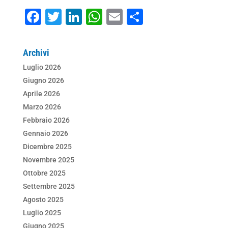
F
T
Li
W
E
C
a
wi
n
h
m
o
c
tt
k
at
ai
n
Archivi
e
er
e
s
l
di
Luglio 2026
b
dI
A
vi
Giugno 2026
o
n
p
di
Aprile 2026
Marzo 2026
o
p
Febbraio 2026
k
Gennaio 2026
Dicembre 2025
Novembre 2025
Ottobre 2025
Settembre 2025
Agosto 2025
Luglio 2025
Giugno 2025