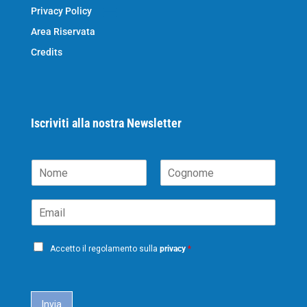
Privacy Policy
Area Riservata
Credits
Iscriviti alla nostra Newsletter
N
o
N
C
m
o
o
E
e
m
g
m
*
e
n
a
o
P
i
m
Accetto il regolamento sulla
privacy
*
e
r
l
i
*
c
a
Invia