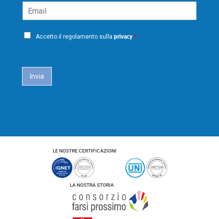
o
o
E
e
m
g
m
*
e
n
a
o
P
i
m
Accetto il regolamento sulla
privacy
*
e
r
l
i
*
c
a
Invia
c
y
*
LE NOSTRE CERTIFICAZIONI
LA NOSTRA STORIA