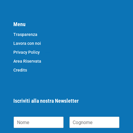
Menu
Trasparenza
Lavora con noi
Privacy Policy
Area Riservata
Credits
Iscriviti alla nostra Newsletter
N
o
N
C
m