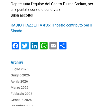
Ospite tutta l’équipe del Centro Diurno Caritas, per
una puntata corale e condivisa.
Buon ascolto!
RADIO PIAZZETTA #86: Il nostro contributo per il
Sinodo
F
T
Li
W
E
C
a
wi
n
h
m
o
c
tt
k
at
ai
n
Archivi
e
er
e
s
l
di
Luglio 2026
b
dI
A
vi
Giugno 2026
o
n
p
di
Aprile 2026
Marzo 2026
o
p
Febbraio 2026
k
Gennaio 2026