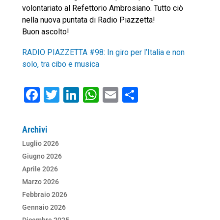
volontariato al Refettorio Ambrosiano. Tutto ciò
nella nuova puntata di Radio Piazzetta!
Buon ascolto!
RADIO PIAZZETTA #98: In giro per l’Italia e non
solo, tra cibo e musica
F
T
Li
W
E
C
a
wi
n
h
m
o
c
tt
k
at
ai
n
Archivi
e
er
e
s
l
di
Luglio 2026
b
dI
A
vi
Giugno 2026
o
n
p
di
Aprile 2026
Marzo 2026
o
p
Febbraio 2026
k
Gennaio 2026