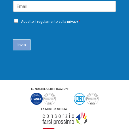
o
o
E
e
m
g
m
*
e
n
a
o
P
i
m
Accetto il regolamento sulla
privacy
*
e
r
l
i
*
c
a
Invia
c
y
*
LE NOSTRE CERTIFICAZIONI
LA NOSTRA STORIA