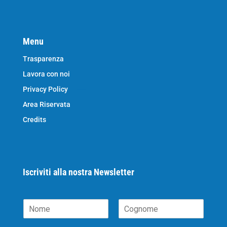
Menu
Trasparenza
Lavora con noi
Privacy Policy
Area Riservata
Credits
Iscriviti alla nostra Newsletter
N
o
N
C
m