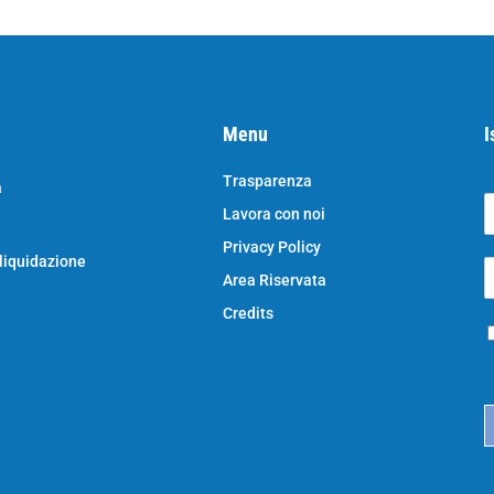
Menu
I
Trasparenza
a
Lavora con noi
o
N
Privacy Policy
o
 liquidazione
E
e
Area Riservata
*
e
a
Credits
P
i
r
l
i
*
c
a
c
y
*