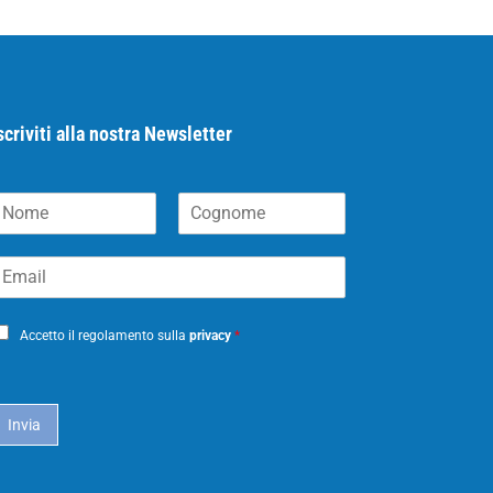
scriviti alla nostra Newsletter
N
C
m
o
m
g
m
n
o
m
Accetto il regolamento sulla
privacy
*
e
Invia