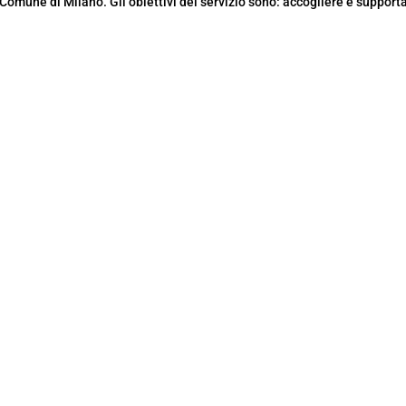
Comune di Milano. Gli obiettivi del servizio sono: accogliere e support