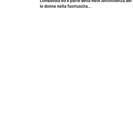
Lombardia ed è parte della Rete Antiviolenza del 
le donne nella fuoriuscita...